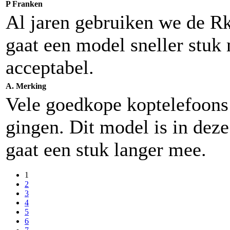
P Franken
Al jaren gebruiken we de R
gaat een model sneller stuk 
acceptabel.
A. Merking
Vele goedkope koptelefoons
gingen. Dit model is in deze
gaat een stuk langer mee.
1
2
3
4
5
6