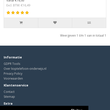
Vanaf €16,95
Excl. BTW: €16,49
Weergeven 1 t/m 1 van in totaal 1
Informatie
GDPR Tools
Over koptelefoon-onderwijs.nl
Privacy Policy
Voorwaarden
Klantenservice
Contact
Sitemap
Extra
Cadeaubon