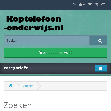
0 product(en) - €0,00
categorieën
Zoeken
Zoeken