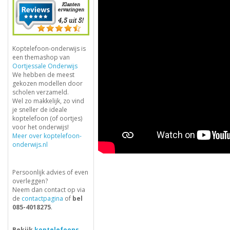
Koptelefoon-onderwijs is
een themashop van
Oortjessale Onderwijs
We hebben de meest
gekozen modellen door
scholen verzameld.
Wel zo makkelijk, zo vind
je sneller de ideale
koptelefoon (of oortjes)
voor het onderwijs!
Meer over koptelefoon-
onderwijs.nl
Persoonlijk advies of even
overleggen?
Neem dan contact op via
de
contactpagina
of
bel
085-4018275
.
Bekijk
koptelefoons
,