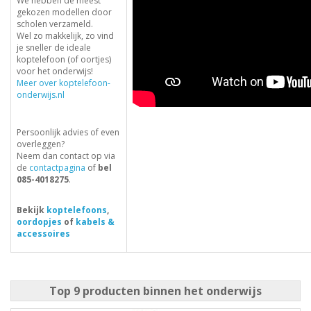
We hebben de meest
gekozen modellen door
scholen verzameld.
Wel zo makkelijk, zo vind
je sneller de ideale
koptelefoon (of oortjes)
voor het onderwijs!
Meer over koptelefoon-
onderwijs.nl
Persoonlijk advies of even
overleggen?
Neem dan contact op via
de
contactpagina
of
bel
085-4018275
.
Bekijk
koptelefoons
,
oordopjes
of
kabels &
accessoires
Top 9 producten binnen het onderwijs