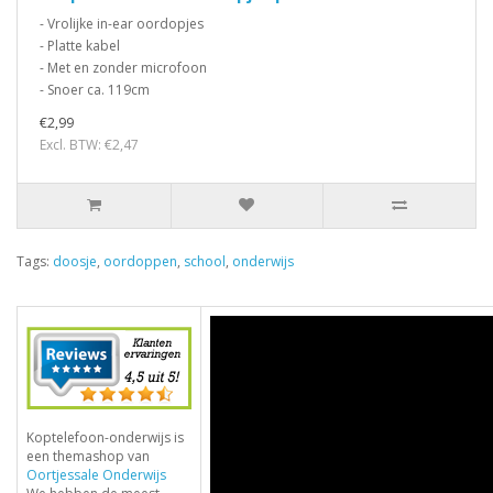
- Vrolijke in-ear oordopjes
- Platte kabel
- Met en zonder microfoon
- Snoer ca. 119cm
€2,99
Excl. BTW: €2,47
Tags:
doosje
,
oordoppen
,
school
,
onderwijs
Koptelefoon-onderwijs is
een themashop van
Oortjessale Onderwijs