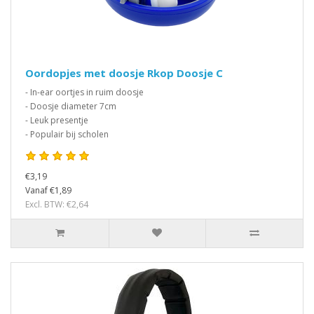
Oordopjes met doosje Rkop Doosje C
- In-ear oortjes in ruim doosje
- Doosje diameter 7cm
- Leuk presentje
- Populair bij scholen
€3,19
Vanaf €1,89
Excl. BTW: €2,64