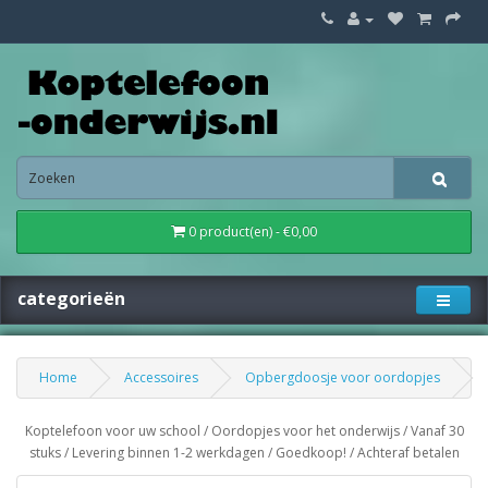
0 product(en) - €0,00
categorieën
Home
Accessoires
Opbergdoosje voor oordopjes
Koptelefoon voor uw school / Oordopjes voor het onderwijs / Vanaf 30
stuks / Levering binnen 1-2 werkdagen / Goedkoop! / Achteraf betalen