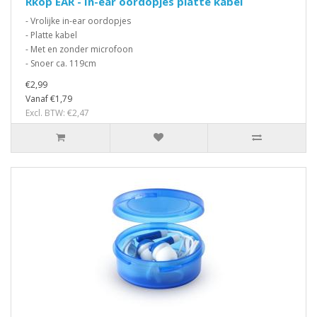
Rkop EAR - In-ear oordopjes platte kabel
- Vrolijke in-ear oordopjes
- Platte kabel
- Met en zonder microfoon
- Snoer ca. 119cm
€2,99
Vanaf €1,79
Excl. BTW: €2,47