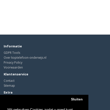
Informatie
GDPR Tools
Over koptelefoon-onderwijs.nl
Privacy Policy
Voorwaarden
Klantenservice
Contact
Sitemap
Extra
Cadeaubon
Sluiten
Mijn account
Wij gebruiken Cookies zodat u goed kunt