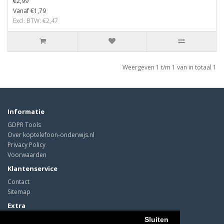
€2,99
Vanaf €1,79
Excl. BTW: €2,47
Weergeven 1 t/m 1 van in totaal 1
Informatie
GDPR Tools
Over koptelefoon-onderwijs.nl
Privacy Policy
Voorwaarden
Klantenservice
Contact
Sitemap
Extra
Cadeaubon
Sluiten