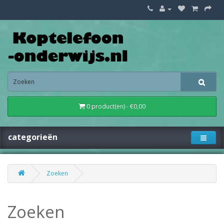
0 product(en) - €0,00
categorieën
Zoeken
Zoeken