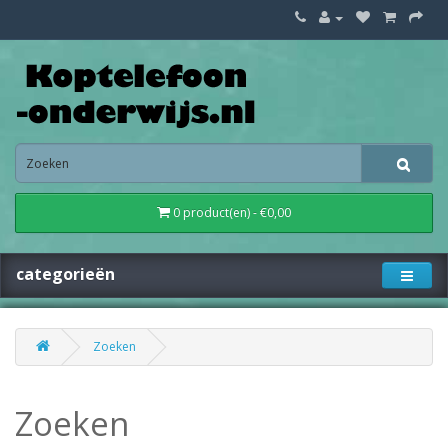
0 product(en) - €0,00
categorieën
Zoeken
Zoeken