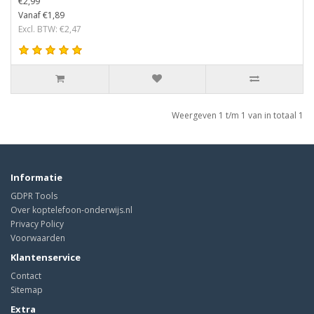
€2,99
Vanaf €1,89
Excl. BTW: €2,47
Weergeven 1 t/m 1 van in totaal 1
Informatie
GDPR Tools
Over koptelefoon-onderwijs.nl
Privacy Policy
Voorwaarden
Klantenservice
Contact
Sitemap
Extra