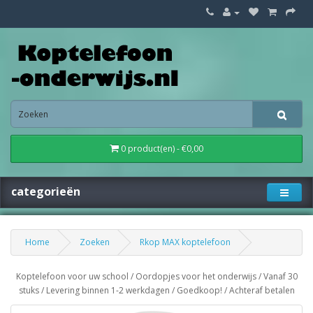
0 product(en) - €0,00
categorieën
Home
Zoeken
Rkop MAX koptelefoon
Koptelefoon voor uw school / Oordopjes voor het onderwijs / Vanaf 30
stuks / Levering binnen 1-2 werkdagen / Goedkoop! / Achteraf betalen