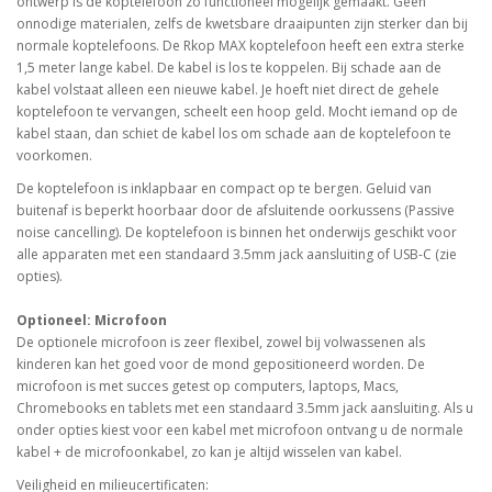
ontwerp is de koptelefoon zo functioneel mogelijk gemaakt. Geen
onnodige materialen, zelfs de kwetsbare draaipunten zijn sterker dan bij
normale koptelefoons. De Rkop MAX koptelefoon heeft een extra sterke
1,5 meter lange kabel. De kabel is los te koppelen. Bij schade aan de
kabel volstaat alleen een nieuwe kabel. Je hoeft niet direct de gehele
koptelefoon te vervangen, scheelt een hoop geld. Mocht iemand op de
kabel staan, dan schiet de kabel los om schade aan de koptelefoon te
voorkomen.
De koptelefoon is inklapbaar en compact op te bergen. Geluid van
buitenaf is beperkt hoorbaar door de afsluitende oorkussens (Passive
noise cancelling). De koptelefoon is binnen het onderwijs geschikt voor
alle apparaten met een standaard 3.5mm jack aansluiting of USB-C (zie
opties).
Optioneel: Microfoon
De optionele microfoon is zeer flexibel, zowel bij volwassenen als
kinderen kan het goed voor de mond gepositioneerd worden. De
microfoon is met succes getest op computers, laptops, Macs,
Chromebooks en tablets met een standaard 3.5mm jack aansluiting. Als u
onder opties kiest voor een kabel met microfoon ontvang u de normale
kabel + de microfoonkabel, zo kan je altijd wisselen van kabel.
Veiligheid en milieucertificaten: