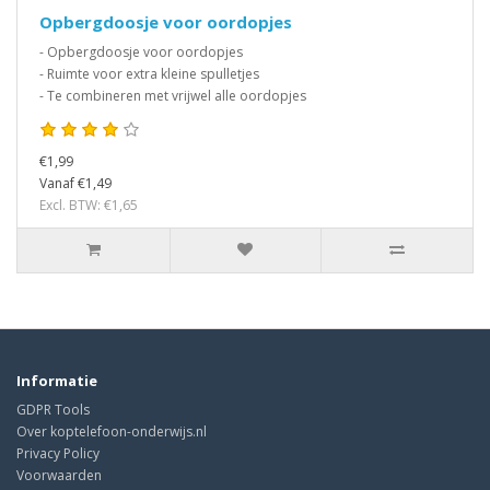
Opbergdoosje voor oordopjes
- Opbergdoosje voor oordopjes
- Ruimte voor extra kleine spulletjes
- Te combineren met vrijwel alle oordopjes
€1,99
Vanaf €1,49
Excl. BTW: €1,65
Informatie
GDPR Tools
Over koptelefoon-onderwijs.nl
Privacy Policy
Voorwaarden