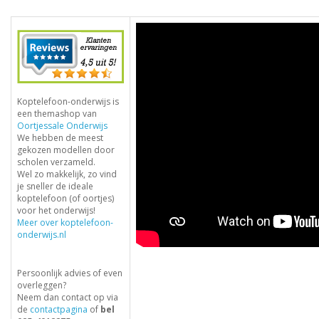
Koptelefoon-onderwijs is
een themashop van
Oortjessale Onderwijs
We hebben de meest
gekozen modellen door
scholen verzameld.
Wel zo makkelijk, zo vind
je sneller de ideale
koptelefoon (of oortjes)
voor het onderwijs!
Meer over koptelefoon-
onderwijs.nl
Persoonlijk advies of even
overleggen?
Neem dan contact op via
de
contactpagina
of
bel