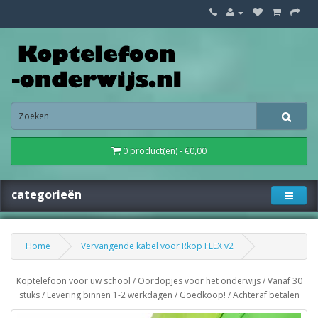
0 product(en) - €0,00
categorieën
Home
Vervangende kabel voor Rkop FLEX v2
Koptelefoon voor uw school / Oordopjes voor het onderwijs / Vanaf 30
stuks / Levering binnen 1-2 werkdagen / Goedkoop! / Achteraf betalen