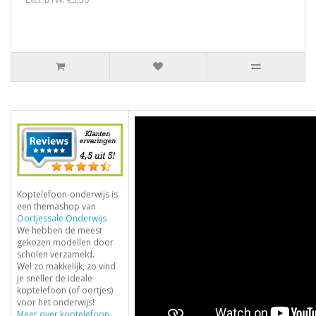
Koptelefoon-onderwijs is
een themashop van
Oortjessale Onderwijs
We hebben de meest
gekozen modellen door
scholen verzameld.
Wel zo makkelijk, zo vind
je sneller de ideale
koptelefoon (of oortjes)
voor het onderwijs!
Meer over koptelefoon-