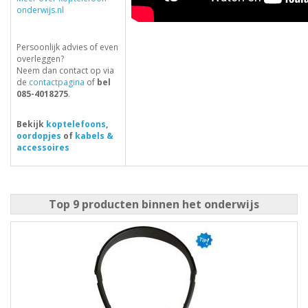
onderwijs.nl
Persoonlijk advies of even
overleggen?
Neem dan contact op via
de
contactpagina
of
bel
085-4018275
.
Bekijk
koptelefoons
,
oordopjes
of
kabels &
accessoires
Top 9 producten binnen het onderwijs