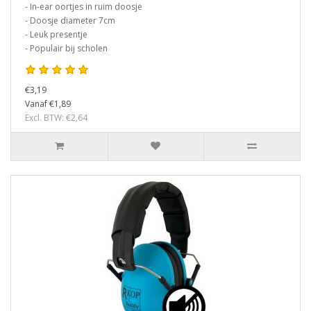
- In-ear oortjes in ruim doosje
- Doosje diameter 7cm
- Leuk presentje
- Populair bij scholen
€3,19
Vanaf €1,89
Excl. BTW: €2,64